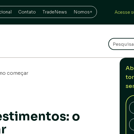
cional
Contato
TradeNews
Nomos+
Acesse s
Ab
omo começar
to
se
estimentos: o
r