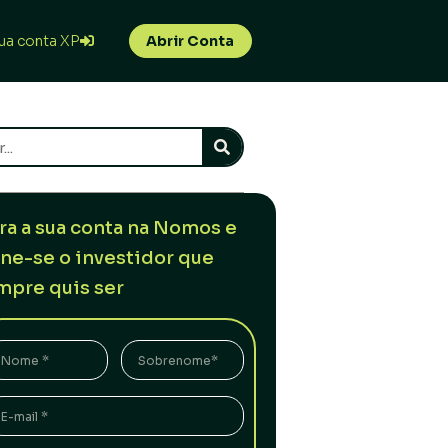
ua conta XP
Abrir Conta
ra a sua conta na Nomos e
rne-se o investidor que
mpre quis ser