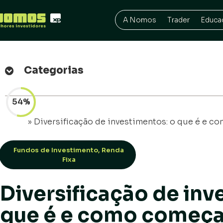
A Nomos
Trader
Educa
Categorias
54%
Início
»
Diversificação de investimentos: o que é e c
Fundos de Investimento
,
Renda
Fixa
Diversificação de inv
que é e como começa