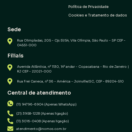
Política de Privacidade
Cookies e Tratamento de dados
Sede
Rua Olimpíadas, 205 - Cjs 51/54, Vila Olímpia, São Paulo - SP CEP -
04551-000
Filiais
Avenida Atlântica, nº 1130, 14º andar - Copacabana - Rio de Janeiro |
RJ CEP - 22021-000
Rua Frei Caneca, nº 36 - América - Joinville/SC, CEP - 89204-510
Central de atendimento
(11) 94796-6904 (Apenas WhatsApp)
(21) 3958-1228 (Apenas ligação)
(11) 3016-0408 (Apenas ligação)
atendimento@nomos.com.br