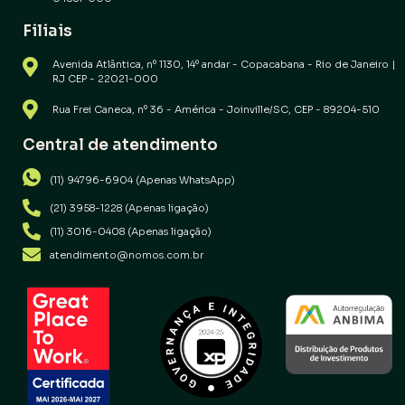
Filiais
Avenida Atlântica, nº 1130, 14º andar - Copacabana - Rio de Janeiro |
RJ CEP - 22021-000
Rua Frei Caneca, nº 36 - América - Joinville/SC, CEP - 89204-510
Central de atendimento
(11) 94796-6904 (Apenas WhatsApp)
(21) 3958-1228 (Apenas ligação)
(11) 3016-0408 (Apenas ligação)
atendimento@nomos.com.br