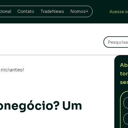
cional
Contato
TradeNews
Nomos+
Acesse s
Ab
iniciantes!
to
se
ronegócio? Um