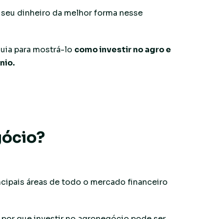
 seu dinheiro da melhor forma nesse
uia para mostrá-lo
como investir no agro e
nio.
gócio?
ncipais áreas de todo o mercado financeiro
e por que investir no agronegócio pode ser