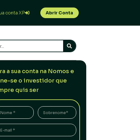
ua conta XP
Abrir Conta
ra a sua conta na Nomos e
rne-se o investidor que
mpre quis ser