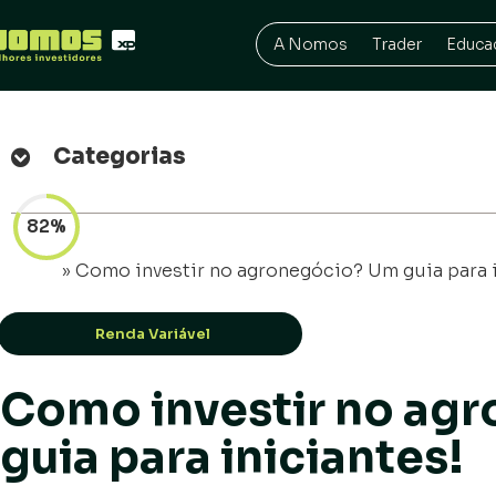
A Nomos
Trader
Educa
Categorias
82%
Início
»
Como investir no agronegócio? Um guia para 
Renda Variável
Como investir no ag
guia para iniciantes!