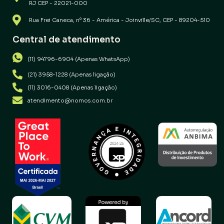
RJ CEP - 22021-000
Rua Frei Caneca, nº 36 - América - Joinville/SC, CEP - 89204-510
Central de atendimento
(11) 94796-6904 (Apenas WhatsApp)
(21) 3958-1228 (Apenas ligação)
(11) 3016-0408 (Apenas ligação)
atendimento@nomos.com.br