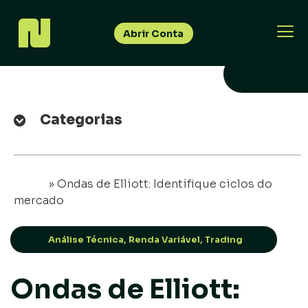
Abrir Conta
Categorias
Início
»
Ondas de Elliott: Identifique ciclos do
mercado
Análise Técnica
,
Renda Variável
,
Trading
Ondas de Elliott: