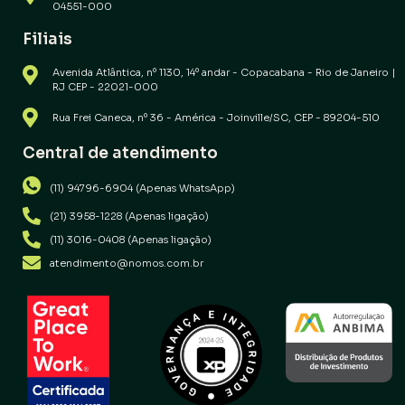
04551-000
Filiais
Avenida Atlântica, nº 1130, 14º andar - Copacabana - Rio de Janeiro |
RJ CEP - 22021-000
Rua Frei Caneca, nº 36 - América - Joinville/SC, CEP - 89204-510
Central de atendimento
(11) 94796-6904 (Apenas WhatsApp)
(21) 3958-1228 (Apenas ligação)
(11) 3016-0408 (Apenas ligação)
atendimento@nomos.com.br