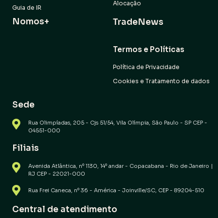
Alocação
Guia de IR
Nomos+
TradeNews
Termos e Políticas
Política de Privacidade
Cookies e Tratamento de dados
Sede
Rua Olimpíadas, 205 - Cjs 51/54, Vila Olímpia, São Paulo - SP CEP -
04551-000
Filiais
Avenida Atlântica, nº 1130, 14º andar - Copacabana - Rio de Janeiro |
RJ CEP - 22021-000
Rua Frei Caneca, nº 36 - América - Joinville/SC, CEP - 89204-510
Central de atendimento