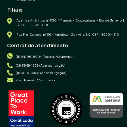
Filiais
Avenida Atlântica, nº 1130, 14º andar - Copacabana - Rio de Janeiro |
RJ CEP - 22021-000
Rua Frei Caneca, nº 36 - América - Joinville/SC, CEP - 89204-510
Central de atendimento
(11) 94796-6904 (Apenas WhatsApp)
(21) 3958-1228 (Apenas ligação)
(11) 3016-0408 (Apenas ligação)
atendimento@nomos.com.br